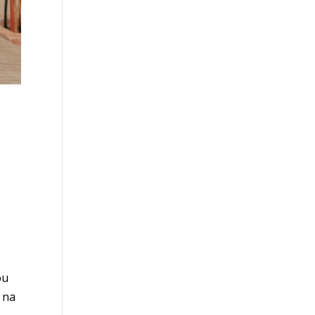
ou
 na