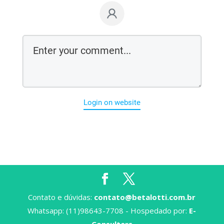
Login on website
Contato e dúvidas:
contato@betalotti.com.br
Whatsapp: (11)98643-7708 - Hospedado por:
E-