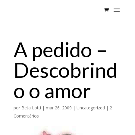
A pedido –
Descobrind
o o amor
por
Beta Lotti
|
mar 26, 2009
|
Uncategorized
|
2
Comentários