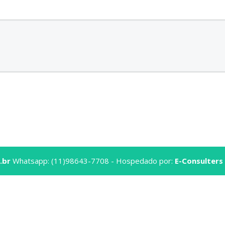
.br
Whatsapp: (11)98643-7708 - Hospedado por:
E-Consulters