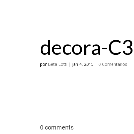
decora-C
por
Beta Lotti
|
jan 4, 2015
|
0 Comentários
0 comments