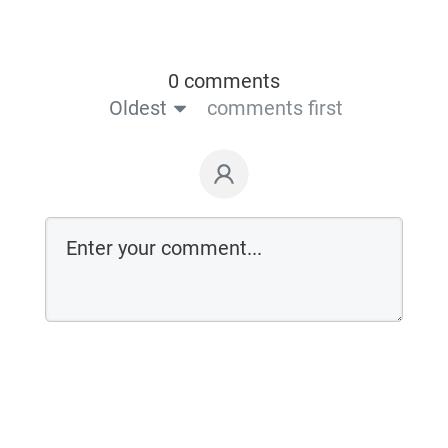
0 comments
Oldest
comments first
Login on website