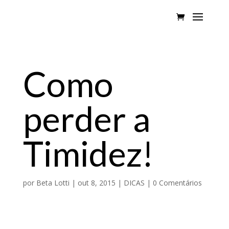
Como
perder a
Timidez!
por
Beta Lotti
|
out 8, 2015
|
DICAS
|
0 Comentários