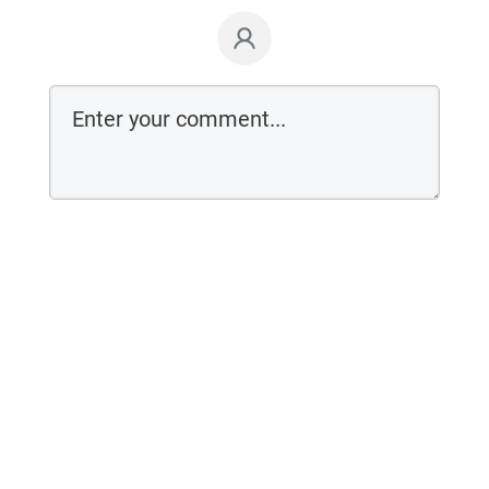
Login on website
Contato e dúvidas:
contato@betalotti.com.br
Whatsapp: (11)98643-7708 - Hospedado por:
E-