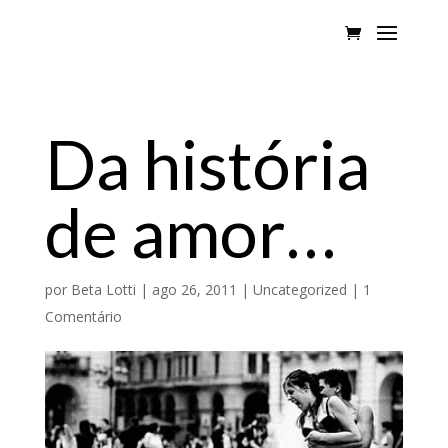
Da história
de amor…
por
Beta Lotti
|
ago 26, 2011
|
Uncategorized
|
1
Comentário