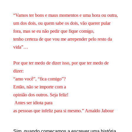
“Vamos ter bons e maus momentos e
uma hora ou outra,
um dos dois, ou quem sabe os dois, vão querer pular
fora, mas
se eu não pedir que fique comigo,
tenho certeza de que vou me arrepender pelo
resto da
vida”…
Por que ter medo de dizer isso, por que ter medo de
dizer:
“amo você”,
“fica comigo”?
Então, não se importe com a
opinião dos outros. Seja feliz!
Antes ser idiota para
as pessoas que infeliz para si mesmo.” Arnaldo Jabour
Sim, quando começamos a escrever uma história,