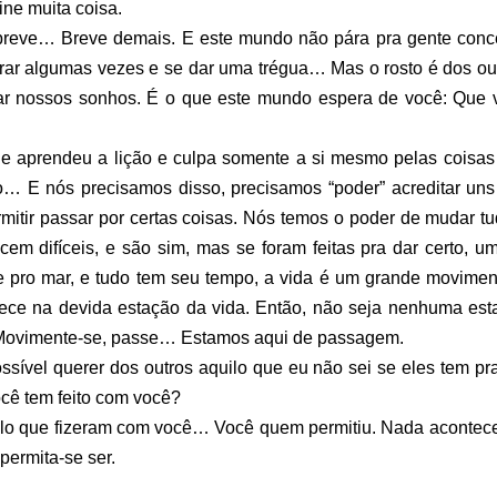
ne muita coisa.
breve… Breve demais. E este mundo não pára pra gente conce
rar algumas vezes e se dar uma trégua… Mas o rosto é dos out
alhar nossos sonhos. É o que este mundo espera de você: Que 
 aprendeu a lição e culpa somente a si mesmo pelas coisas
o… E nós precisamos disso, precisamos “poder” acreditar uns
rmitir passar por certas coisas. Nós temos o poder de mudar t
cem difíceis, e são sim, mas se foram feitas pra dar certo, u
re pro mar, e tudo tem seu tempo, a vida é um grande movime
ntece na devida estação da vida. Então, não seja nenhuma est
 Movimente-se, passe… Estamos aqui de passagem.
sível querer dos outros aquilo que eu não sei se eles tem pr
você tem feito com você?
ilo que fizeram com você… Você quem permitiu. Nada acontec
permita-se ser.