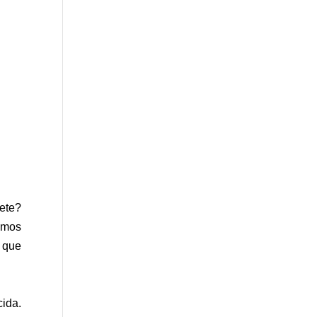
ete?
emos
á que
cida.