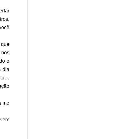
rtar
ros,
você
 que
 nos
udo o
m dia
nto…
ação
a me
e em