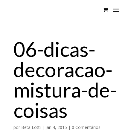
06-dicas-
decoracao-
mistura-de-
coisas
por
Beta Lotti
|
jan 4, 2015
|
0 Comentários