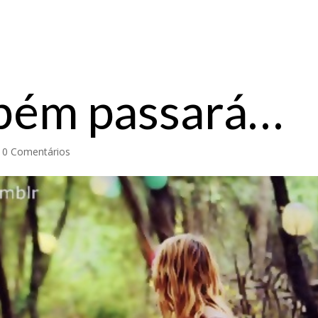
mbém passará…
|
0 Comentários