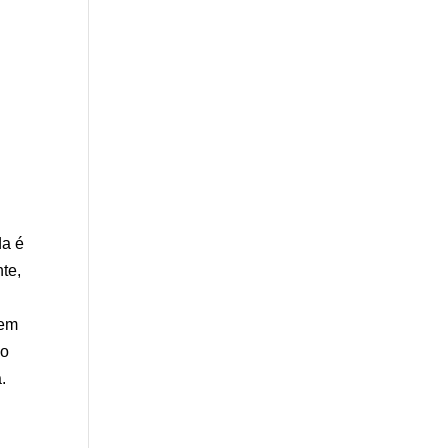
da é
te,
gem
 o
.