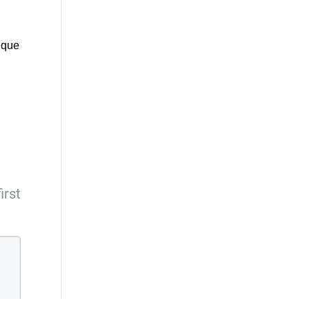
 que
irst