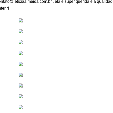
ontato@leticiaalmeida.com.br
, ela é super querida e a qualida
erir!