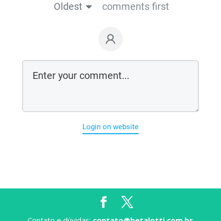
Oldest
comments first
Login on website
Contato e dúvidas:
contato@betalotti.com.br