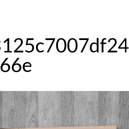
3125c7007df2
66e