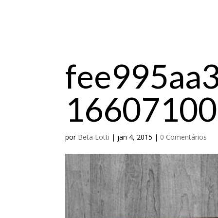
fee995aa
16607100
por
Beta Lotti
|
jan 4, 2015
|
0 Comentários