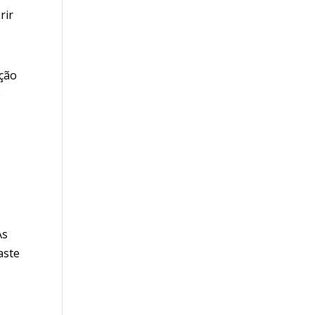
rir
ação
e
As
aste