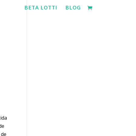
BETA LOTTI
BLOG
cida
de
 de