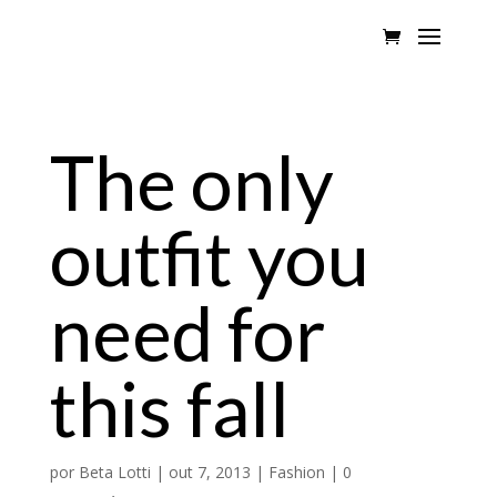
The only
outfit you
need for
this fall
por
Beta Lotti
|
out 7, 2013
|
Fashion
|
0