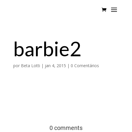
barbie2
por
Beta Lotti
|
jan 4, 2015
|
0 Comentários
0 comments