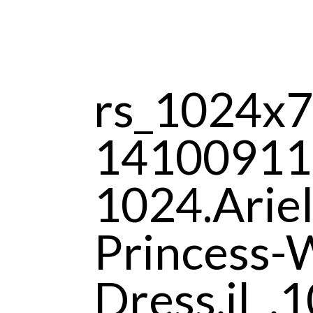
rs_1024x7
14100911
1024.Arie
Princess-
Dress.jl_.