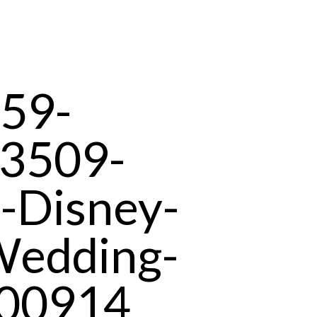
59-
3509-
l-Disney-
Wedding-
100914