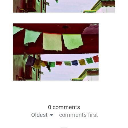
0 comments
Oldest
comments first