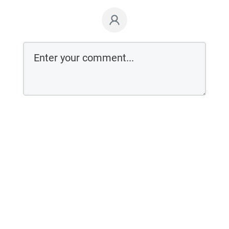
Login on website
Leonard M. Capibaribe
21/04/2011
“Não grite alto sua felicidade… a inveja