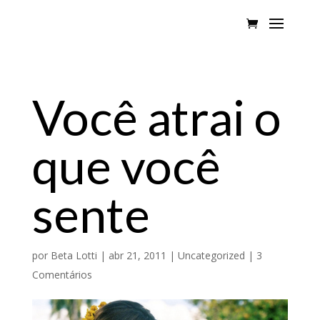
Você atrai o
que você
sente
por
Beta Lotti
|
abr 21, 2011
|
Uncategorized
|
3
Comentários